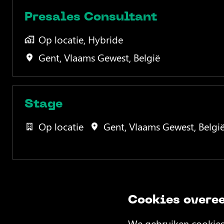
Presales Consultant
Op locatie, Hybride
Gent
,
Vlaams Gewest
,
België
Stage
Op locatie
Gent
,
Vlaams Gewest
,
Belgi
Cookies overe
We gebruiken cookies 