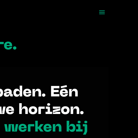
re.
paden. Eén 
e horizon.
 werken bij 