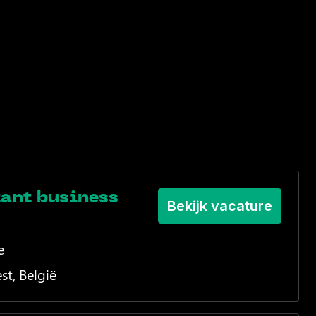
tant business
Bekijk vacature
e
st
,
België