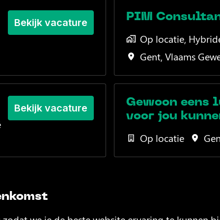
PIM Consulta
Bekijk vacature
Op locatie, Hybrid
Gent
,
Vlaams Gewe
Gewoon eens l
Bekijk vacature
voor jou kunne
ë
Op locatie
Gen
enkomst
zodat we je de beste website ervaring te kunnen bi