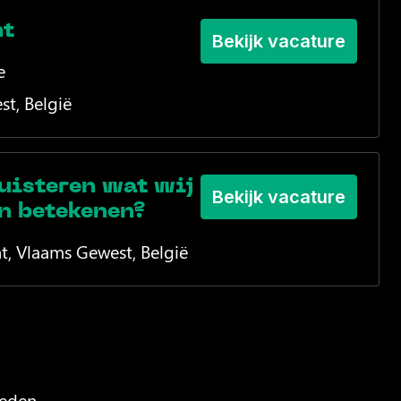
nt
Bekijk vacature
e
st
,
België
uisteren wat wij
Bekijk vacature
n betekenen?
t
,
Vlaams Gewest
,
België
eden.